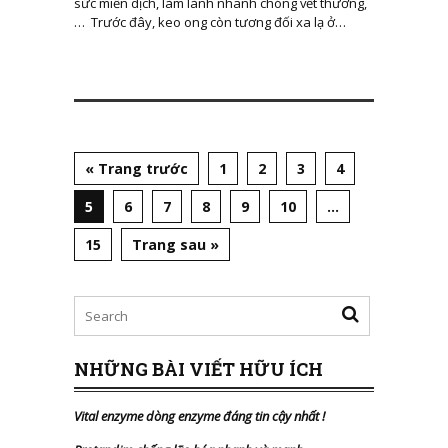
sức miễn dịch, làm lành nhanh chóng vết thương,
… Trước đây, keo ong còn tương đối xa lạ ở…
« Trang trước
1
2
3
4
5
6
7
8
9
10
…
15
Trang sau »
NHỮNG BÀI VIẾT HỮU ÍCH
Vital enzyme dòng enzyme đáng tin cậy nhất
!