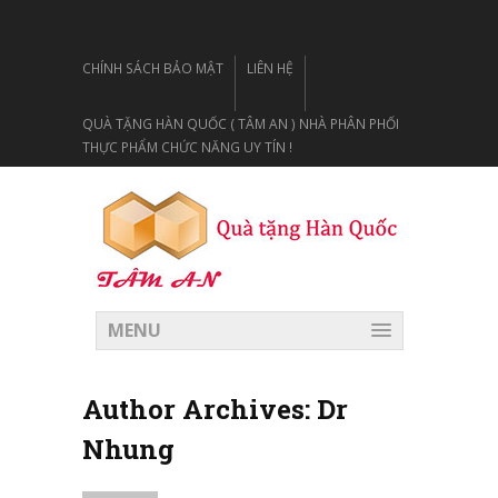
CHÍNH SÁCH BẢO MẬT
LIÊN HỆ
QUÀ TẶNG HÀN QUỐC ( TÂM AN ) NHÀ PHÂN PHỐI
THỰC PHẨM CHỨC NĂNG UY TÍN !
MENU
Author Archives:
Dr
Nhung