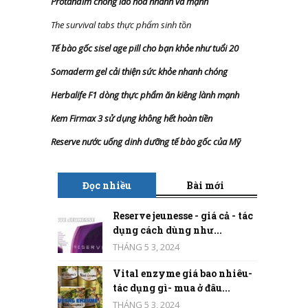
Protandim chống lão hóa nhanh và mạnh
The survival tabs thực phẩm sinh tồn
Tế bào gốc sisel age pill cho bạn khỏe như tuổi 20
Somaderm gel cải thiện sức khỏe nhanh chóng
Herbalife F1 dòng thực phẩm ăn kiêng lành mạnh
Kem Firmax 3 sử dụng không hết hoàn tiền
Reserve nước uống dinh dưỡng tế bào gốc của Mỹ
Đọc nhiều
Bài mới
Reserve jeunesse - giá cả - tác
dụng cách dùng như...
THÁNG 5 3, 2024
Vital enzyme giá bao nhiêu-
tác dụng gì- mua ở đâu...
THÁNG 5 3, 2024