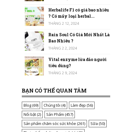
Herbalife F1 có giá bao nhiêu
? Có mấy loại herbal...
THÁNG 2 12, 2024
Rain Soul Có Giá Mới Nhất Là
Bao Nhiêu ?
THÁNG 2 2, 2024
Vital enzyme lừa đảo người
tiêu dùng?
THÁNG 2 9, 2024
BẠN CÓ THỂ QUAN TÂM
Blog
(69)
Chúng tôi
(4)
Làm đẹp
(56)
Nổi bật
(2)
Sản Phẩm
(457)
Sản phẩm chăm sóc sức khỏe
(261)
Sữa
(50)