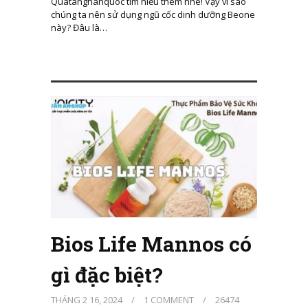
Quatanghanquoc tìm hiểu thêm nhé! Vậy vì sao
chúng ta nên sử dụng ngũ cốc dinh dưỡng Beone
này? Đâu là…
Bios Life Mannos có
gì đặc biệt?
THÁNG 2 16, 2024
/
1 COMMENT
/
26474