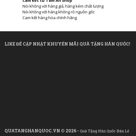
Cam kết từ Tâm An shop
Nói không với hàng giả, hàng kém chất lượng
Nói không với hàng không rỏ nguồn gốc
Cam kết hàng hóa chính hãng
LIKE ĐỂ CẬP NHẬT KHUYẾN MÃI QUÀ TẶNG HÀN QUỐC!
QUATANGHANQUOC.VN © 2026 -
Quà Tặng Hàn Quốc Bán Lẻ