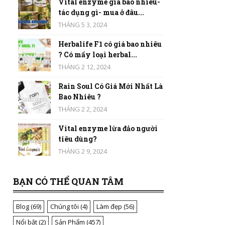
Vital enzyme giá bao nhiêu-
tác dụng gì- mua ở đâu...
THÁNG 5 3, 2024
Herbalife F1 có giá bao nhiêu
? Có mấy loại herbal...
THÁNG 2 12, 2024
Rain Soul Có Giá Mới Nhất Là
Bao Nhiêu ?
THÁNG 2 2, 2024
Vital enzyme lừa đảo người
tiêu dùng?
THÁNG 2 9, 2024
BẠN CÓ THỂ QUAN TÂM
Blog
(69)
Chúng tôi
(4)
Làm đẹp
(56)
Nổi bật
(2)
Sản Phẩm
(457)