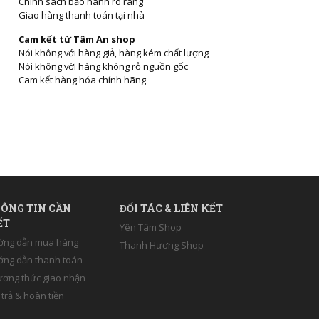
Chính sách bảo hành rõ ràng
Giao hàng thanh toán tại nhà
Cam kết từ Tâm An shop
Nói không với hàng giả, hàng kém chất lượng
Nói không với hàng không rỏ nguồn gốc
Cam kết hàng hóa chính hãng
ÔNG TIN CẦN
ĐỐI TÁC & LIÊN KẾT
ẾT
Yên Tâm Shop
ớng dẫn mua hàng
Thanh Hương Shop
ng dẫn thanh toán
ơng thức giao nhận
 trả & hoàn tiền