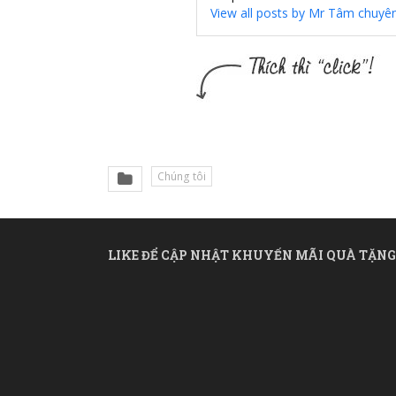
View all posts by Mr Tâm chuyê
Chúng tôi
LIKE ĐỂ CẬP NHẬT KHUYẾN MÃI QUÀ TẶNG