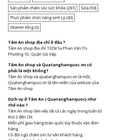
Sản phẩm chăm sóc sức khỏe
(261)
Sữa
(50)
Thực phẩm chức năng sinh Lý
(43)
Vitamin tổng
(2)
Tâm An shop địa chỉ ở đâu ?
Tâm An shop địa chỉ 1329/1a Phan Văn Trị-
Phường 10 , Quận Gò Vấp
Tâm An shop và Quatanghanquoc.vn có
phải là một không?
Tâm An shop và quatanghanquoc.vn là một,
Quatanghanquoc.vn là tên miền của websie của
Tâm An shop
Dịch vụ ở Tâm An ( Quatanghanquoc) như
thế nào ?
Tâm An shop làm việc tất cả các ngày trong tuần từ
thứ 2 đến CN.
Miễn phí giao hàng toàn quốc tùy thuộc vào đơn
hàng.
Có đội ngủ chăm sóc tư vấn khách hàng.