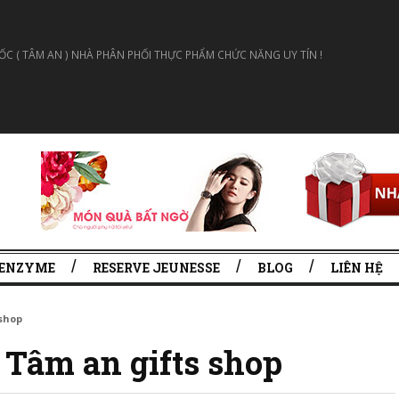
 ( TÂM AN ) NHÀ PHÂN PHỐI THỰC PHẨM CHỨC NĂNG UY TÍN !
 ENZYME
RESERVE JEUNESSE
BLOG
LIÊN HỆ
shop
 Tâm an gifts shop