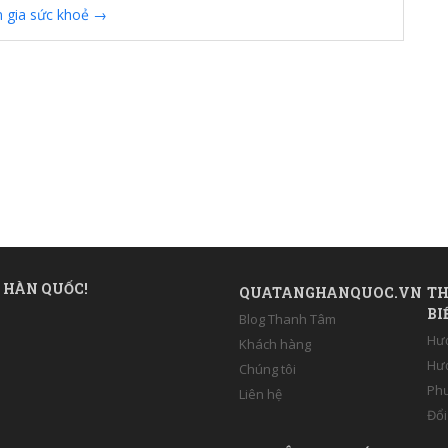
n gia sức khoẻ
→
 HÀN QUỐC!
QUATANGHANQUOC.VN
TH
BI
Blog Thanh Tâm
Hư
Khách hàng
Hướ
Chúng tôi
Phư
Liên hệ
Đổi