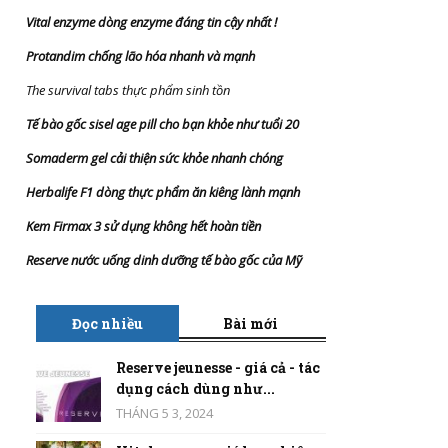
Vital enzyme dòng enzyme đáng tin cậy nhất
!
Protandim chống lão hóa nhanh và mạnh
The survival tabs thực phẩm sinh tồn
Tế bào gốc sisel age pill cho bạn khỏe như tuổi 20
Somaderm gel cải thiện sức khỏe nhanh chóng
Herbalife F1 dòng thực phẩm ăn kiêng lành mạnh
Kem Firmax 3 sử dụng không hết hoàn tiền
Reserve nước uống dinh dưỡng tế bào gốc của Mỹ
Đọc nhiều
Bài mới
Reserve jeunesse - giá cả - tác
dụng cách dùng như...
THÁNG 5 3, 2024