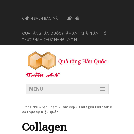
CHÍNH SÁCH BẢO MẬT
LIÊN HỆ
QUÀ TẶNG HÀN QUỐC ( TÂM AN ) NHÀ PHÂN PHỐI
THỰC PHẨM CHỨC NĂNG UY TÍN !
MENU
Trang chủ
»
Sản Phẩm
»
Làm đẹp
»
Collagen Herbalife
có thực sự hiệu quả?
Collagen