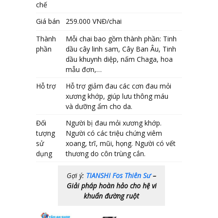
chế
Giá bán
259.000 VNĐ/chai
Thành
Mỗi chai bao gồm thành phần: Tinh
phần
dầu cây linh sam, Cây Ban Âu, Tinh
dầu khuynh diệp, nấm Chaga, hoa
mẫu đơn,…
Hỗ trợ
Hỗ trợ giảm đau các cơn đau mỏi
xương khớp, giúp lưu thông máu
và dưỡng ẩm cho da.
Đối
Người bị đau mỏi xương khớp.
tượng
Người có các triệu chứng viêm
sử
xoang, trĩ, mũi, họng. Người có vết
dụng
thương do côn trùng cắn.
Gợi ý:
TIANSHI Fos Thiên Sư
–
Giải pháp hoàn hảo cho hệ vi
khuẩn đường ruột