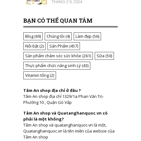
THÁNG 2 9, 2024
BẠN CÓ THỂ QUAN TÂM
Blog
(69)
Chúng tôi
(4)
Làm đẹp
(56)
Nổi bật
(2)
Sản Phẩm
(457)
Sản phẩm chăm sóc sức khỏe
(261)
Sữa
(50)
Thực phẩm chức năng sinh Lý
(43)
Vitamin tổng
(2)
Tâm An shop địa chỉ ở đâu ?
Tâm An shop địa chỉ 1329/1a Phan Văn Trị-
Phường 10 , Quận Gò Vấp
Tâm An shop và Quatanghanquoc.vn có
phải là một không?
Tâm An shop và quatanghanquoc.vn là một,
Quatanghanquoc.vn là tên miền của websie của
Tâm An shop