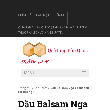
CHÍNH SÁCH BẢO MẬT
LIÊN HỆ
QUÀ TẶNG HÀN QUỐC ( TÂM AN ) NHÀ PHÂN PHỐI
THỰC PHẨM CHỨC NĂNG UY TÍN !
MENU
Trang chủ
»
Sản Phẩm
»
Dầu Balsam Nga có thật sự
tốt không ?
Dầu Balsam Nga