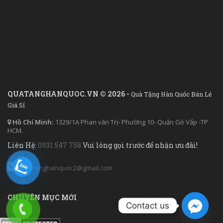
QUATANGHANQUOC.VN © 2026 -
Quà Tặng Hàn Quốc Bán Lẻ
Giá Sỉ
Hồ Chí Minh:
1329/1A Phan văn Trị- Phường 10- Quận Gò Vấp -TP
HCM.
Liên Hệ:
0931 547 758
Vui lòng gọi trước để nhận ưu đãi!
quatanghanquoc2@gmail.com
CHUYÊN MỤC MỚI
Contact us