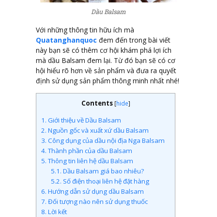
Dầu Balsam
Với những thông tin hữu ích mà
Quatanghanquoc
đem đế
n trong bài viết
này bạn sẽ có thêm cơ hội khám phá lợi ích
mà dầu Balsam đem lại. Từ đó bạn sẽ có cơ
hội hiểu rõ hơn về sản phẩm và đưa ra quyết
định sử dụng sản phẩm thông minh nhất nhé!
Contents
[
hide
]
1.
Giới thiệu về Dầu Balsam
2.
Nguồn gốc và xuất xứ dầu Balsam
3.
Công dụng của dầu nội địa Nga Balsam
4.
Thành phần của dầu Balsam
5.
Thông tin liên hệ dầu Balsam
5.1.
Dầu Balsam giá bao nhiêu?
5.2.
Số điện thoại liên hệ đặt hàng
6.
Hướng dẫn sử dụng dầu Balsam
7.
Đối tượng nào nên sử dụng thuốc
8.
Lời kết