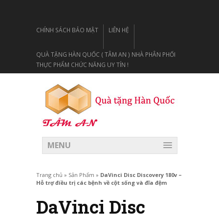
CHÍNH SÁCH BẢO MẬT
LIÊN HỆ
QUÀ TẶNG HÀN QUỐC ( TÂM AN ) NHÀ PHÂN PHỐI
THỰC PHẨM CHỨC NĂNG UY TÍN !
MENU
Trang chủ
»
Sản Phẩm
»
DaVinci Disc Discovery 180v –
Hỗ trợ điều trị các bệnh về cột sống và đĩa đệm
DaVinci Disc