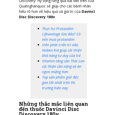
Discovery.
Hy vọng rằng qua bài viết trên của
Quatnghanquoc
sẽ giúp cho các bệnh nhân
hiểu rõ hơn về hiệu quả và giá trị của
Davinci
Disc Discovery 180v
.
Thực hư Protandim
Lifevantage lừa đảo? Có
nên mua protandim
Viên phát triển trí não
Noben Kid giúp cải thiện
khả năng tư duy của trẻ
Vitamin tăng cân Thái Lan
cải thiện cân nặng và ăn
ngon miệng hơn
Top sản phẩm giải độc
gan tốt nhất trên thị
trường hiện nay
Những thắc mắc liên quan
đến
thuốc
Davinci Disc
Discovery 180v