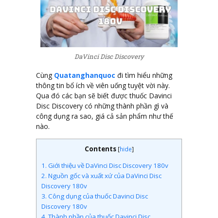
DaVinci Disc Discovery
Cùng
Quatanghanquoc
đi tìm hiểu những
thông tin bổ ích về viên uống tuyệt vời này.
Qua đó các bạn sẽ biết được thuốc Davinci
Disc Discovery có những thành phần gì và
công dụng ra sao, giá cả sản phẩm như thế
nào.
Contents
[
hide
]
1.
Giới thiệu về DaVinci Disc Discovery 180v
2.
Nguồn gốc và xuất xứ của DaVinci Disc
Discovery 180v
3.
Công dụng của thuốc Davinci Disc
Discovery 180v
4.
Thành phần của thuốc Davinci Disc