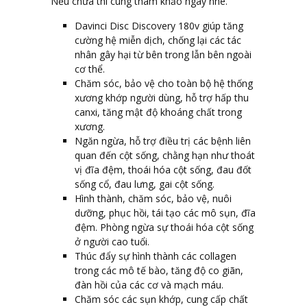
Nếu chưa thì cùng tham khảo ngay nhé.
Davinci Disc Discovery 180v giúp
tăng
cường hệ miễn dịch, chống lại các tác
nhân gây hại từ bên trong lẫn bên ngoài
cơ thể.
Chăm sóc, bảo vệ cho toàn bộ hệ thống
xương khớp người dùng, hỗ trợ hấp thu
canxi, tăng mật độ khoáng chất trong
xương.
Ngăn ngừa, hỗ trợ điều trị các bệnh liên
quan đến cột sống, chằng hạn như thoát
vị đĩa đệm, thoái hóa cột sống, đau đốt
sống cổ, đau lưng, gai cột sống.
Hình thành, chăm sóc, bảo vệ, nuôi
dưỡng, phục hồi, tái tạo các mô sụn, đĩa
đệm. Phòng ngừa sự thoái hóa cột sống
ở người cao tuổi.
Thúc đẩy sự hình thành các collagen
trong các mô tế bào, tăng độ co giãn,
đàn hồi của các cơ và mạch máu.
Chăm sóc các sụn khớp, cung cấp chất