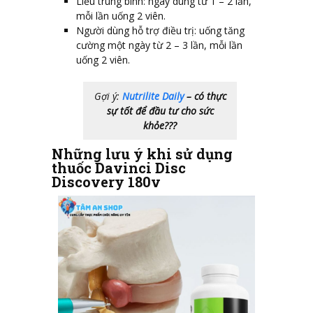
Liều trung bình: ngày dùng từ 1 – 2 lần,
mỗi lần uống 2 viên.
Người dùng hỗ trợ điều trị: uống tăng
cường một ngày từ 2 – 3 lần, mỗi lần
uống 2 viên.
Gợi ý:
Nutrilite Daily
– có thực
sự tốt để đầu tư cho sức
khỏe???
Những lưu ý khi sử dụng
thuốc
Davinci Disc
Discovery 180v