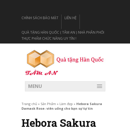
CHÍNH SÁCH BẢO MẬT
LIÊN HỆ
QUÀ TẶNG HÀN QUỐC ( TÂM AN ) NHÀ PHÂN PHỐI
THỰC PHẨM CHỨC NĂNG UY TÍN !
MENU
Trang chủ
»
Sản Phẩm
»
Làm đẹp
»
Hebora Sakura
Damask Rose- viên uống cho bạn sự tự tin
Hebora Sakura