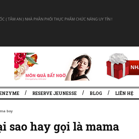
 ( TÂM AN ) NHÀ PHÂN PHỐI THỰC PHẨM CHỨC NĂNG UY TÍN !
 ENZYME
RESERVE JEUNESSE
BLOG
LIÊN HỆ
ama boy
ại sao hay gọi là mama