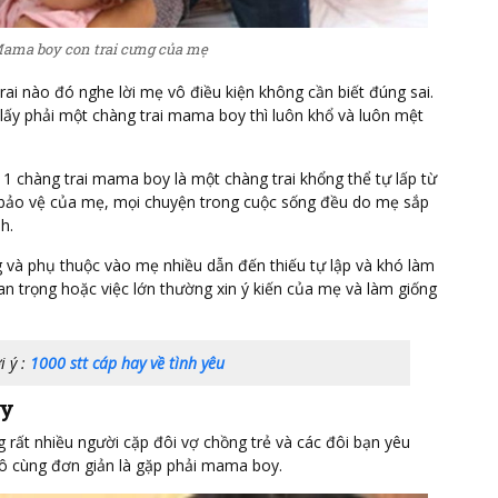
ama boy con trai cưng của mẹ
ai nào đó nghe lời mẹ vô điều kiện không cần biết đúng sai.
hi lấy phải một chàng trai mama boy thì luôn khổ và luôn mệt
 1 chàng trai mama boy là một chàng trai khổng thể tự lấp từ
c bảo vệ của mẹ, mọi chuyện trong cuộc sống đều do mẹ sắp
h.
và phụ thuộc vào mẹ nhiều dẫn đến thiếu tự lập và khó làm
n trọng hoặc việc lớn thường xin ý kiến của mẹ và làm giống
i ý :
1000 stt cáp hay về tình yêu
oy
 rất nhiều người cặp đôi vợ chồng trẻ và các đôi bạn yêu
 vô cùng đơn giản là gặp phải mama boy.