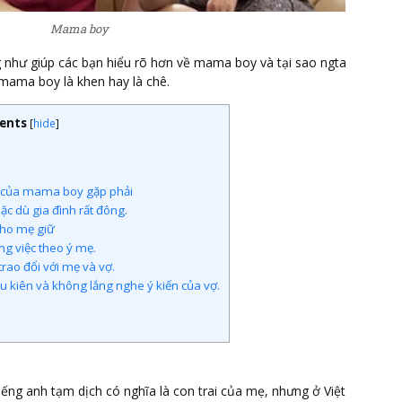
Mama boy
 như giúp các bạn hiểu rõ hơn về mama boy và tại sao ngta
 mama boy là khen hay là chê.
ents
[
hide
]
vợ của mama boy gặp phải
c dù gia đình rất đông.
cho mẹ giữ
g việc theo ý mẹ.
rao đổi với mẹ và vợ.
 kiên và không lắng nghe ý kiến của vợ.
tiếng anh tạm dịch có nghĩa là con trai của mẹ, nhưng ở Việt