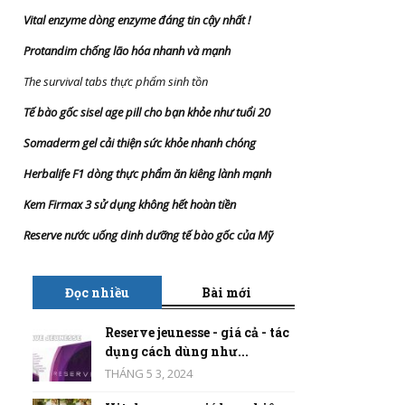
Vital enzyme dòng enzyme đáng tin cậy nhất
!
Protandim chống lão hóa nhanh và mạnh
The survival tabs thực phẩm sinh tồn
Tế bào gốc sisel age pill cho bạn khỏe như tuổi 20
Somaderm gel cải thiện sức khỏe nhanh chóng
Herbalife F1 dòng thực phẩm ăn kiêng lành mạnh
Kem Firmax 3 sử dụng không hết hoàn tiền
Reserve nước uống dinh dưỡng tế bào gốc của Mỹ
Đọc nhiều
Bài mới
Reserve jeunesse - giá cả - tác
dụng cách dùng như...
THÁNG 5 3, 2024