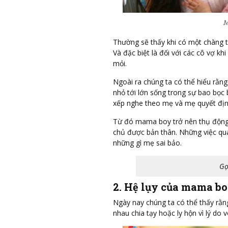
M
Thường sẽ thấy khi có một chàng tr
Và đặc biệt là đối với các cô vợ k
mỏi.
Ngoài ra chúng ta có thể hiểu rằng
nhỏ tới lớn sống trong sự bao bọ
xếp nghe theo mẹ và mẹ quyết địn
Từ đó mama boy trở nên thụ động 
chủ được bản thân. Những việc qua
những gì mẹ sai bảo.
Gợ
2. Hệ lụy của mama b
Ngày nay chúng ta có thể thấy rằng
nhau chia tạy hoặc ly hộn vì lý do