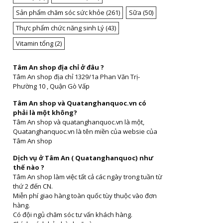
Sản phẩm chăm sóc sức khỏe
(261)
Sữa
(50)
Thực phẩm chức năng sinh Lý
(43)
Vitamin tổng
(2)
Tâm An shop địa chỉ ở đâu ?
Tâm An shop địa chỉ 1329/1a Phan Văn Trị-
Phường 10 , Quận Gò Vấp
Tâm An shop và Quatanghanquoc.vn có
phải là một không?
Tâm An shop và quatanghanquoc.vn là một,
Quatanghanquoc.vn là tên miền của websie của
Tâm An shop
Dịch vụ ở Tâm An ( Quatanghanquoc) như
thế nào ?
Tâm An shop làm việc tất cả các ngày trong tuần từ
thứ 2 đến CN.
Miễn phí giao hàng toàn quốc tùy thuộc vào đơn
hàng.
Có đội ngủ chăm sóc tư vấn khách hàng.