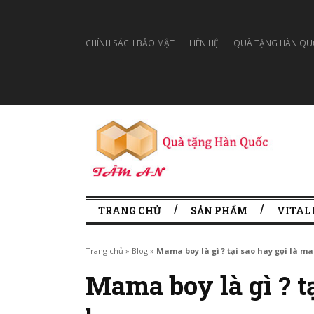
CHÍNH SÁCH BẢO MẬT
LIÊN HỆ
QUÀ TẶNG HÀN QUỐC
TRANG CHỦ
SẢN PHẨM
VITAL
Trang chủ
»
Blog
»
Mama boy là gì ? tại sao hay gọi là m
Mama boy là gì ? t