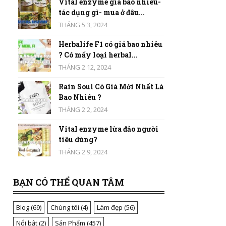
Vital enzyme giá bao nhiêu-
tác dụng gì- mua ở đâu...
THÁNG 5 3, 2024
Herbalife F1 có giá bao nhiêu
? Có mấy loại herbal...
THÁNG 2 12, 2024
Rain Soul Có Giá Mới Nhất Là
Bao Nhiêu ?
THÁNG 2 2, 2024
Vital enzyme lừa đảo người
tiêu dùng?
THÁNG 2 9, 2024
BẠN CÓ THỂ QUAN TÂM
Blog
(69)
Chúng tôi
(4)
Làm đẹp
(56)
Nổi bật
(2)
Sản Phẩm
(457)