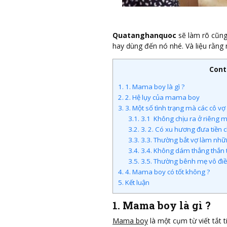
Quatanghanquoc
sẽ làm rõ cũng
hay dùng đến nó nhé. Và liệu rằng
Cont
1.
1. Mama boy là gì ?
2.
2. Hệ lụy của mama boy
3.
3. Một số tình trạng mà các cô 
3.1.
3.1 Không chịu ra ở riêng mặ
3.2.
3. 2. Có xu hương đưa tiền 
3.3.
3.3. Thường bắt vợ làm nhữn
3.4.
3.4. Không dám thẳng thắn t
3.5.
3.5. Thường bênh mẹ vô điều
4.
4. Mama boy có tốt không ?
5.
Kết luận
1. Mama boy là gì ?
Mama boy
là một cụm từ viết tắt 