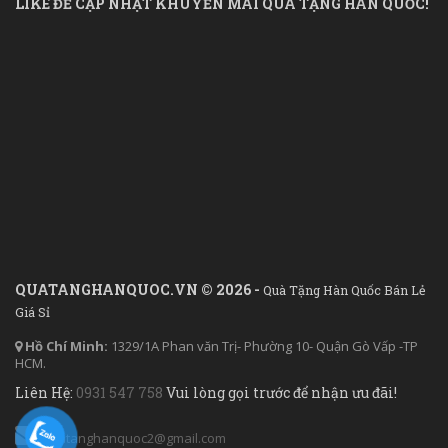
LIKE ĐỂ CẬP NHẬT KHUYẾN MÃI QUÀ TẶNG HÀN QUỐC!
QUATANGHANQUOC.VN © 2026 -
Quà Tặng Hàn Quốc Bán Lẻ
Giá Sỉ
Hồ Chí Minh:
1329/1A Phan văn Trị- Phường 10- Quận Gò Vấp -TP
HCM.
Liên Hệ:
0931 547 758
Vui lòng gọi trước để nhận ưu đãi!
quatanghanquoc2@gmail.com