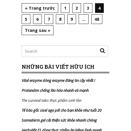
« Trang trước
1
2
3
4
5
6
7
8
9
…
48
Trang sau »
NHỮNG BÀI VIẾT HỮU ÍCH
Vital enzyme dòng enzyme đáng tin cậy nhất
!
Protandim chống lão hóa nhanh và mạnh
The survival tabs thực phẩm sinh tồn
Tế bào gốc sisel age pill cho bạn khỏe như tuổi 20
Somaderm gel cải thiện sức khỏe nhanh chóng
Herbalife F1 dòng thực phẩm ăn kiêng lành mạnh