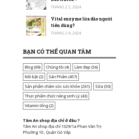
THÁNG 2 2, 2024
Vital enzyme lừa đảo người
tiêu dùng?
THÁNG 2 9, 2024
BẠN CÓ THỂ QUAN TÂM
Blog
(69)
Chúng tôi
(4)
Làm đẹp
(56)
Nổi bật
(2)
Sản Phẩm
(457)
Sản phẩm chăm sóc sức khỏe
(261)
Sữa
(50)
Thực phẩm chức năng sinh Lý
(43)
Vitamin tổng
(2)
Tâm An shop địa chỉ ở đâu ?
Tâm An shop địa chỉ 1329/1a Phan Văn Trị-
Phường 10 , Quận Gò Vấp