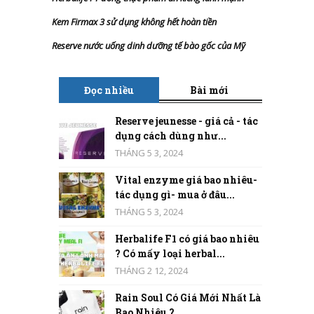
Kem Firmax 3 sử dụng không hết hoàn tiền
Reserve nước uống dinh dưỡng tế bào gốc của Mỹ
Đọc nhiều
Bài mới
Reserve jeunesse - giá cả - tác
dụng cách dùng như...
THÁNG 5 3, 2024
Vital enzyme giá bao nhiêu-
tác dụng gì- mua ở đâu...
THÁNG 5 3, 2024
Herbalife F1 có giá bao nhiêu
? Có mấy loại herbal...
THÁNG 2 12, 2024
Rain Soul Có Giá Mới Nhất Là
Bao Nhiêu ?