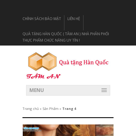
CHÍNH SÁCH BẢO MẬT
LIÊN HỆ
QUÀ TẶNG HÀN QUỐC ( TÂM AN ) NHÀ PHÂN PHỐI
THỰC PHẨM CHỨC NĂNG UY TÍN !
MENU
Trang chủ
»
Sản Phẩm
»
Trang 4