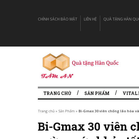
CHÍNH SÁCH BẢO MẬT
LIÊN HỆ
QUÀ TẶNG HÀN QUỐC
TRANG CHỦ
SẢN PHẨM
VITAL
Trang chủ
»
Sản Phẩm
»
Bi-Gmax 30 viên chống lão hóa và
Bi-Gmax 30 viên c