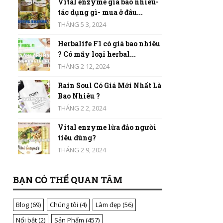
Vital enzyme giá bao nhiêu-
tác dụng gì- mua ở đâu...
THÁNG 5 3, 2024
Herbalife F1 có giá bao nhiêu
? Có mấy loại herbal...
THÁNG 2 12, 2024
Rain Soul Có Giá Mới Nhất Là
Bao Nhiêu ?
THÁNG 2 2, 2024
Vital enzyme lừa đảo người
tiêu dùng?
THÁNG 2 9, 2024
BẠN CÓ THỂ QUAN TÂM
Blog
(69)
Chúng tôi
(4)
Làm đẹp
(56)
Nổi bật
(2)
Sản Phẩm
(457)