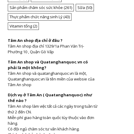
Sản phẩm chăm sóc sức khỏe
(261)
Sữa
(50)
Thực phẩm chức năng sinh Lý
(43)
Vitamin tổng
(2)
Tâm An shop địa chỉ ở đâu ?
Tâm An shop địa chỉ 1329/1a Phan Văn Trị-
Phường 10 , Quận Gò Vấp
Tâm An shop và Quatanghanquoc.vn có
phải là một không?
Tâm An shop và quatanghanquoc.vn là một,
Quatanghanquoc.vn là tên miền của websie của
Tâm An shop
Dịch vụ ở Tâm An ( Quatanghanquoc) như
thế nào ?
Tâm An shop làm việc tất cả các ngày trong tuần từ
thứ 2 đến CN.
Miễn phí giao hàng toàn quốc tùy thuộc vào đơn
hàng.
Có đội ngủ chăm sóc tư vấn khách hàng.