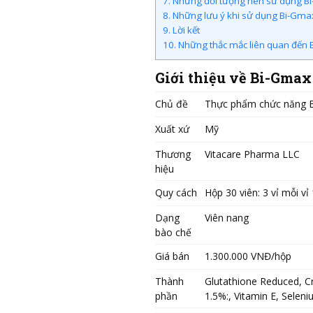
7.
Những đối tượng nên sử dụng Bi
8.
Những lưu ý khi sử dụng Bi-Gma
9.
Lời kết
10.
Những thắc mắc liên quan đến 
Giới thiệu về Bi-Gmax
Chủ đề
Thực phẩm chức năng B
Xuất xứ
Mỹ
Thương
Vitacare Pharma LLC
hiệu
Quy cách
Hộp 30 viên: 3 vỉ mỗi vỉ
Dạng
Viên nang
bào chế
Giá bán
1.300.000 VNĐ/hộp
Thành
Glutathione Reduced, Cr
phần
1.5%:, Vitamin E, Selen