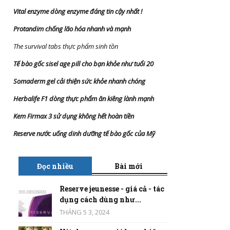
Vital enzyme dòng enzyme đáng tin cậy nhất
!
Protandim chống lão hóa nhanh và mạnh
The survival tabs thực phẩm sinh tồn
Tế bào gốc sisel age pill cho bạn khỏe như tuổi 20
Somaderm gel cải thiện sức khỏe nhanh chóng
Herbalife F1 dòng thực phẩm ăn kiêng lành mạnh
Kem Firmax 3 sử dụng không hết hoàn tiền
Reserve nước uống dinh dưỡng tế bào gốc của Mỹ
Đọc nhiều
Bài mới
Reserve jeunesse - giá cả - tác
dụng cách dùng như...
THÁNG 5 3, 2024