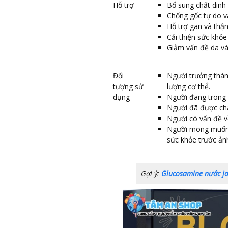
Hỗ trợ
Bổ sung chất dinh
Chống gốc tự do v
Hỗ trợ gan và thậ
Cải thiện sức khỏe 
Giảm vấn đề da và 
Đối
Người trưởng thàn
tượng sử
lượng cơ thể.
dụng
Người đang trong q
Người đã được chẩ
Người có vấn đề v
Người mong muốn c
sức khỏe trước ản
Gợi ý:
Glucosamine nước j