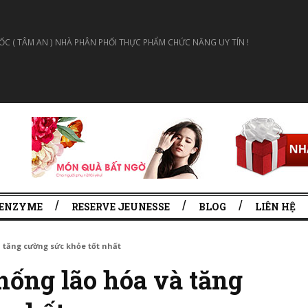
 ( TÂM AN ) NHÀ PHÂN PHỐI THỰC PHẨM CHỨC NĂNG UY TÍN !
 ENZYME
RESERVE JEUNESSE
BLOG
LIÊN HỆ
 tăng cường sức khỏe tốt nhất
hống lão hóa và tăng