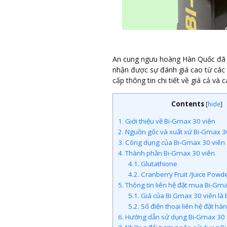
An cung ngưu hoàng Hàn Quốc đã c
nhận được sự đánh giá cao từ các 
cấp thông tin chi tiết về giá cả và
Contents
[
hide
]
1.
Giới thiệu về Bi-Gmax 30 viên
2.
Nguồn gốc và xuất xứ Bi-Gmax 3
3.
Công dụng của Bi-Gmax 30 viên
4.
Thành phần Bi-Gmax 30 viên
4.1.
Glutathione
4.2.
Cranberry Fruit /Juice Powd
5.
Thông tin liên hệ đặt mua Bi-Gma
5.1.
Giá của Bi Gmax 30 viên là 
5.2.
Số điện thoại liên hệ đặt hà
6.
Hướng dẫn sử dụng Bi-Gmax 30 