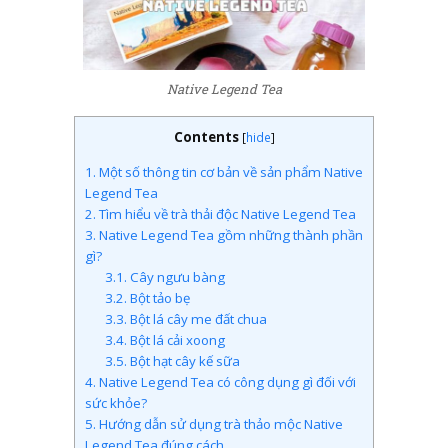
Native Legend Tea
Contents
[
hide
]
1.
Một số thông tin cơ bản về sản phẩm Native
Legend Tea
2.
Tìm hiểu về trà thải độc Native Legend Tea
3.
Native Legend Tea gồm những thành phần
gì?
3.1.
Cây ngưu bàng
3.2.
Bột tảo bẹ
3.3.
Bột lá cây me đất chua
3.4.
Bột lá cải xoong
3.5.
Bột hạt cây kế sữa
4.
Native Legend Tea có công dụng gì đối với
sức khỏe?
5.
Hướng dẫn sử dụng trà thảo mộc Native
Legend Tea đúng cách