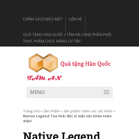
CHÍNH SÁCH BẢO MẬT
LIÊN HỆ
QUÀ TẶNG HÀN QUỐC ( TÂM AN ) NHÀ PHÂN PHỐI
THỰC PHẨM CHỨC NĂNG UY TÍN !
MENU
Trang chủ
»
Sản Phẩm
»
Sản phẩm chăm sóc sức khỏe
»
Native Legend Tea thải độc vì một sức khỏe toàn
diện!
Native Legend