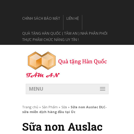
CHÍNH SÁCH BẢO MẬT
LIÊN HỆ
QUÀ TẶNG HÀN QUỐC ( TÂM AN ) NHÀ PHÂN PHỐI
THỰC PHẨM CHỨC NĂNG UY TÍN !
MENU
Trang chủ
»
Sản Phẩm
»
Sữa
»
Sữa non Auslac DLC-
sữa miễn dịch hàng đầu tại Úc
Sữa non Auslac