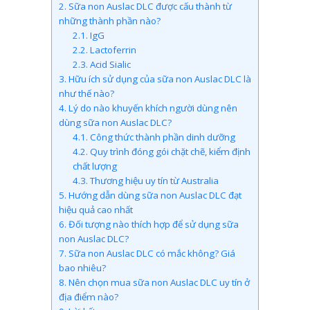
2.
Sữa non Auslac DLC được cấu thành từ
những thành phần nào?
2.1.
IgG
2.2.
Lactoferrin
2.3.
Acid Sialic
3.
Hữu ích sử dụng của sữa non Auslac DLC là
như thế nào?
4.
Lý do nào khuyến khích người dùng nên
dùng sữa non Auslac DLC?
4.1.
Công thức thành phần dinh dưỡng
4.2.
Quy trình đóng gói chặt chẽ, kiểm định
chất lượng
4.3.
Thương hiệu uy tín từ Australia
5.
Hướng dẫn dùng sữa non Auslac DLC đạt
hiệu quả cao nhất
6.
Đối tượng nào thích hợp để sử dụng sữa
non Auslac DLC?
7.
Sữa non Auslac DLC có mắc không? Giá
bao nhiêu?
8.
Nên chọn mua sữa non Auslac DLC uy tín ở
địa điểm nào?