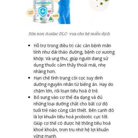
Sữa non Auslac DLC- vua cho hệ miễn dịch
Hỗ trợ trong điều trị các căn bệnh mãn
tính như đái tháo đường, bệnh cơ xương
khớp. Và ung thư, giúp người đang sử
dụng thuốc cảm thấy thoải mái, nhẹ
nhàng hơn.
Hạn chế tình trạng còi cọc suy dinh
dưỡng nguyên nhân từ biếng ăn. Hay do
chậm lớn, rối loạn tiêu hoá ở trẻ.
Bổ sung vào cơ thể đa dạng và đủ
những loại dưỡng chất cho bất cứ độ
tuổi trẻ nào cũng cần thiết. Bên cạnh đó
là lợi khuẩn tiêu hoá probiotic cực tốt.
Giúp cơ thể có được hệ thống tiêu hoá
khoẻ khoắn, trơn tru nhờ hệ lợi khuẩn
vững mạnh.