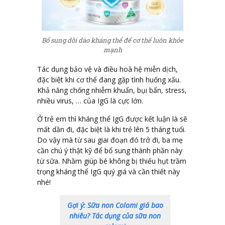
Bổ sung dồi dào kháng thể để cơ thể luôn khỏe
mạnh
Tác dụng bảo vệ và điều hoà hệ miễn dịch,
đặc biệt khi cơ thể đang gặp tình huống xấu.
Khả năng chống nhiễm khuẩn, bụi bẩn, stress,
nhiều virus, … của IgG là cực lớn.
Ở trẻ em thì kháng thể IgG được kết luận là sẽ
mất dần đi, đặc biệt là khi trẻ lên 5 tháng tuổi.
Do vậy mà từ sau giai đoạn đó trở đi, ba mẹ
cần chú ý thật kỹ để bổ sung thành phần này
từ sữa. Nhằm giúp bé không bị thiếu hụt trầm
trọng kháng thể IgG quý giá và cần thiết này
nhé!
Gợi ý: Sữa non Colomi giá bao
nhiêu? Tác dụng của sữa non