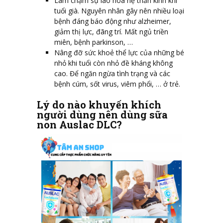
Làm chậm sự lão hoá hệ thần kinh khi
tuổi già. Nguyên nhân gây nên nhiều loại
bệnh đáng báo động như alzheimer,
giảm thị lực, đãng trí. Mất ngủ triền
miên, bệnh parkinson, …
Nâng đỡ sức khoẻ thể lực của những bé
nhỏ khi tuổi còn nhỏ đề kháng không
cao. Để ngăn ngừa tình trạng và các
bệnh cúm, sốt virus, viêm phổi, … ở trẻ.
Lý do nào khuyến khích
người dùng nên dùng sữa
non Auslac DLC?