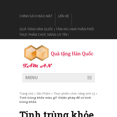
CHÍNH SÁCH BẢO MẬT
LIÊN HỆ
QUÀ TẶNG HÀN QUỐC ( TÂM AN ) NHÀ PHÂN PHỐI
THỰC PHẨM CHỨC NĂNG UY TÍN !
MENU
Trang chủ
»
Sản Phẩm
»
Thực phẩm chức năng sinh Lý
»
Tinh trùng khỏe màu gì? 4 biện pháp để có tinh
trùng khỏe.
Tinh trùng khỏe