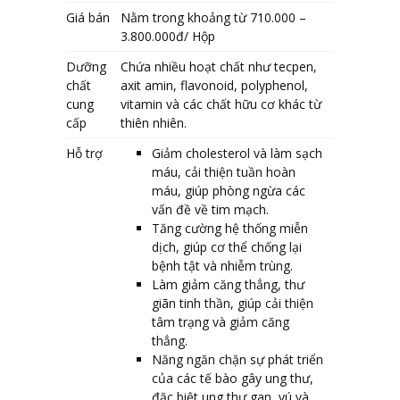
Giá bán
Nằm trong khoảng từ
710.000
–
3.800.000đ/ Hộp
Dưỡng
Chứa nhiều hoạt chất như tecpen,
chất
axit amin, flavonoid, polyphenol,
cung
vitamin và các chất hữu cơ khác từ
cấp
thiên nhiên.
Hỗ trợ
Giảm cholesterol và làm sạch
máu, cải thiện tuần hoàn
máu, giúp phòng ngừa các
vấn đề về tim mạch.
Tăng cường hệ thống miễn
dịch, giúp cơ thể chống lại
bệnh tật và nhiễm trùng.
Làm giảm căng thẳng, thư
giãn tinh thần, giúp cải thiện
tâm trạng và giảm căng
thẳng.
Năng ngăn chặn sự phát triển
của các tế bào gây ung thư,
đặc biệt ung thư gan, vú và