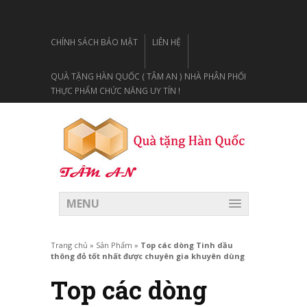
CHÍNH SÁCH BẢO MẬT
LIÊN HỆ
QUÀ TẶNG HÀN QUỐC ( TÂM AN ) NHÀ PHÂN PHỐI
THỰC PHẨM CHỨC NĂNG UY TÍN !
MENU
Trang chủ
»
Sản Phẩm
»
Top các dòng Tinh dầu
thông đỏ tốt nhất được chuyên gia khuyên dùng
Top các dòng