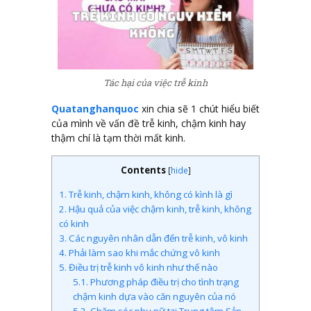
Tác hại của việc trễ kinh
Quatanghanquoc
xin chia sẽ 1 chút hiểu biết
của mình về vấn đề trễ kinh, chậm kinh hay
thậm chí là tạm thời mất kinh.
Contents
[
hide
]
1.
Trễ kinh, chậm kinh, không có kình là gì
2.
Hậu quả của việc chậm kinh, trễ kinh, không
có kinh
3.
Các nguyên nhân dẫn đến trễ kinh, vô kinh
4.
Phải làm sao khi mắc chứng vô kinh
5.
Điều trị trễ kinh vô kinh như thế nào
5.1.
Phương pháp điều trị cho tình trạng
chậm kinh dựa vào căn nguyên của nó
5.2.
Chăm sóc phụ nữ tại Trung tâm Sản