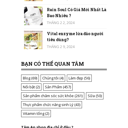
Rain Soul Có Giá Mới Nhất Là
Bao Nhiêu ?
THÁNG 2 2, 2024
Vital enzyme lừa đảo người
tiêu dùng?
THÁNG 2 9, 2024
BẠN CÓ THỂ QUAN TÂM
Blog
(69)
Chúng tôi
(4)
Làm đẹp
(56)
Nổi bật
(2)
Sản Phẩm
(457)
Sản phẩm chăm sóc sức khỏe
(261)
Sữa
(50)
Thực phẩm chức năng sinh Lý
(43)
Vitamin tổng
(2)
Tâm An shop địa chỉ ở đâu ?