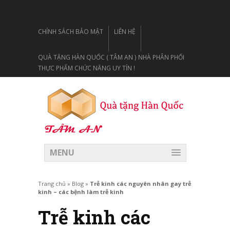
CHÍNH SÁCH BẢO MẬT
LIÊN HỆ
QUÀ TẶNG HÀN QUỐC ( TÂM AN ) NHÀ PHÂN PHỐI
THỰC PHẨM CHỨC NĂNG UY TÍN !
MENU
Trang chủ
»
Blog
»
Trễ kinh các nguyên nhân gay trễ
kinh – các bệnh làm trễ kinh
Trễ kinh các