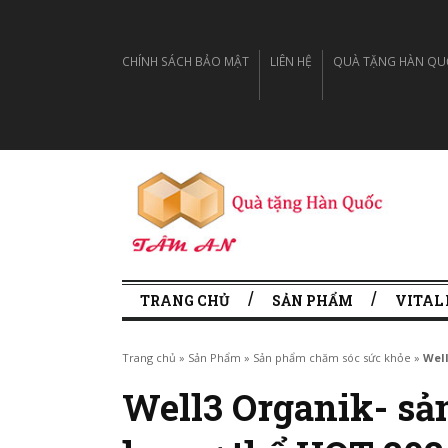
CHÍNH SÁCH BẢO MẬT
LIÊN HỆ
QUÀ TẶNG HÀN QUỐC
TRANG CHỦ
SẢN PHẨM
VITAL
Trang chủ
»
Sản Phẩm
»
Sản phẩm chăm sóc sức khỏe
»
Well
Well3 Organik- sả