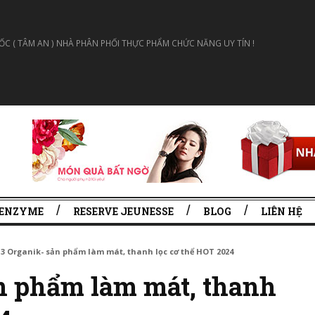
 ( TÂM AN ) NHÀ PHÂN PHỐI THỰC PHẨM CHỨC NĂNG UY TÍN !
 ENZYME
RESERVE JEUNESSE
BLOG
LIÊN HỆ
3 Organik- sản phẩm làm mát, thanh lọc cơ thể HOT 2024
n phẩm làm mát, thanh