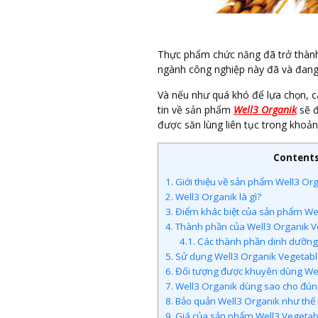
Thực phẩm chức năng đã trở thành 
ngành công nghiệp này đã và đang 
Và nếu như quá khó để lựa chọn, cá
tin về sản phẩm
Well3 Organik
sẽ đ
được săn lùng liên tục trong khoản
Content
1.
Giới thiệu về sản phẩm Well3 Or
2.
Well3 Organik là gì?
3.
Điểm khác biệt của sản phẩm We
4.
Thành phần của Well3 Organik 
4.1.
Các thành phần dinh dưỡng 
5.
Sử dụng Well3 Organik Vegetable 
6.
Đối tượng được khuyên dùng Wel
7.
Well3 Organik dùng sao cho đúng
8.
Bảo quản Well3 Organik như thế
9.
Giá của sản phẩm Well3 Vegeta