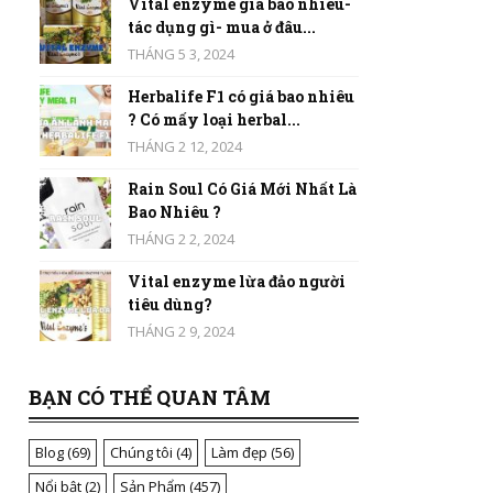
Vital enzyme giá bao nhiêu-
tác dụng gì- mua ở đâu...
THÁNG 5 3, 2024
Herbalife F1 có giá bao nhiêu
? Có mấy loại herbal...
THÁNG 2 12, 2024
Rain Soul Có Giá Mới Nhất Là
Bao Nhiêu ?
THÁNG 2 2, 2024
Vital enzyme lừa đảo người
tiêu dùng?
THÁNG 2 9, 2024
BẠN CÓ THỂ QUAN TÂM
Blog
(69)
Chúng tôi
(4)
Làm đẹp
(56)
Nổi bật
(2)
Sản Phẩm
(457)