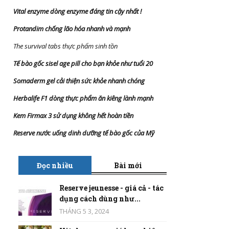
Vital enzyme dòng enzyme đáng tin cậy nhất
!
Protandim chống lão hóa nhanh và mạnh
The survival tabs thực phẩm sinh tồn
Tế bào gốc sisel age pill cho bạn khỏe như tuổi 20
Somaderm gel cải thiện sức khỏe nhanh chóng
Herbalife F1 dòng thực phẩm ăn kiêng lành mạnh
Kem Firmax 3 sử dụng không hết hoàn tiền
Reserve nước uống dinh dưỡng tế bào gốc của Mỹ
Đọc nhiều
Bài mới
Reserve jeunesse - giá cả - tác
dụng cách dùng như...
THÁNG 5 3, 2024