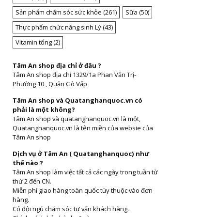
Sản phẩm chăm sóc sức khỏe
(261)
Sữa
(50)
Thực phẩm chức năng sinh Lý
(43)
Vitamin tổng
(2)
Tâm An shop địa chỉ ở đâu ?
Tâm An shop địa chỉ 1329/1a Phan Văn Trị-
Phường 10 , Quận Gò Vấp
Tâm An shop và Quatanghanquoc.vn có
phải là một không?
Tâm An shop và quatanghanquoc.vn là một,
Quatanghanquoc.vn là tên miền của websie của
Tâm An shop
Dịch vụ ở Tâm An ( Quatanghanquoc) như
thế nào ?
Tâm An shop làm việc tất cả các ngày trong tuần từ
thứ 2 đến CN.
Miễn phí giao hàng toàn quốc tùy thuộc vào đơn
hàng.
Có đội ngủ chăm sóc tư vấn khách hàng.