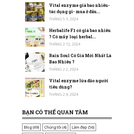
Vital enzyme giá bao nhiêu-
tác dụng gì- mua ở đâu...
THÁNG 5 3, 2024
Herbalife F1 có giá bao nhiêu
? Có mấy loại herbal...
THÁNG 2 12, 2024
Rain Soul Có Giá Mới Nhất Là
Bao Nhiêu ?
THÁNG 2 2, 2024
Vital enzyme lừa đảo người
tiêu dùng?
THÁNG 2 9, 2024
BẠN CÓ THỂ QUAN TÂM
Blog
(69)
Chúng tôi
(4)
Làm đẹp
(56)