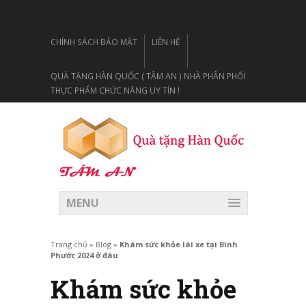
CHÍNH SÁCH BẢO MẬT
LIÊN HỆ
QUÀ TẶNG HÀN QUỐC ( TÂM AN ) NHÀ PHÂN PHỐI
THỰC PHẨM CHỨC NĂNG UY TÍN !
MENU
Trang chủ
»
Blog
»
Khám sức khỏe lái xe tại Bình
Phước 2024 ở đâu
Khám sức khỏe