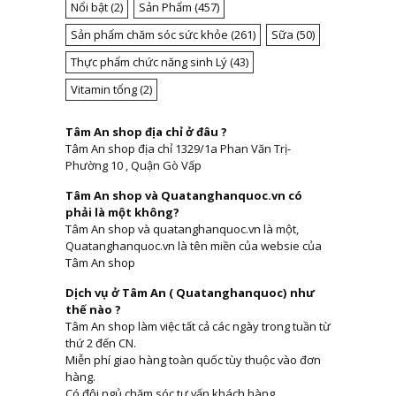
Nổi bật
(2)
Sản Phẩm
(457)
Sản phẩm chăm sóc sức khỏe
(261)
Sữa
(50)
Thực phẩm chức năng sinh Lý
(43)
Vitamin tổng
(2)
Tâm An shop địa chỉ ở đâu ?
Tâm An shop địa chỉ 1329/1a Phan Văn Trị-
Phường 10 , Quận Gò Vấp
Tâm An shop và Quatanghanquoc.vn có
phải là một không?
Tâm An shop và quatanghanquoc.vn là một,
Quatanghanquoc.vn là tên miền của websie của
Tâm An shop
Dịch vụ ở Tâm An ( Quatanghanquoc) như
thế nào ?
Tâm An shop làm việc tất cả các ngày trong tuần từ
thứ 2 đến CN.
Miễn phí giao hàng toàn quốc tùy thuộc vào đơn
hàng.
Có đội ngủ chăm sóc tư vấn khách hàng.