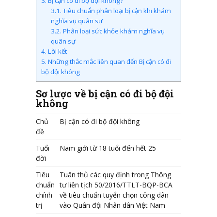
3.
Bị cận có đi bộ đội không?
3.1.
Tiêu chuẩn phân loại bị cận khi khám
nghĩa vụ quân sự
3.2.
Phân loại sức khỏe khám nghĩa vụ
quân sự
4.
Lời kết
5.
Những thắc mắc liên quan đến Bị cận có đi
bộ đội không
Sơ lược về bị cận có đi bộ đội
không
Chủ
Bị cận có đi bộ đội không
đề
Tuổi
Nam giới từ 18 tuổi đến hết 25
đời
Tiêu
Tuân thủ các quy định trong Thông
chuẩn
tư liên tịch 50/2016/TTLT-BQP-BCA
chính
về tiêu chuẩn tuyển chọn công dân
trị
vào Quân đội Nhân dân Việt Nam