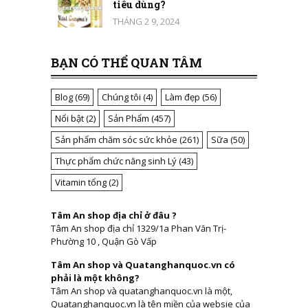
tiêu dùng?
THÁNG 2 9, 2024
BẠN CÓ THỂ QUAN TÂM
Blog
(69)
Chúng tôi
(4)
Làm đẹp
(56)
Nổi bật
(2)
Sản Phẩm
(457)
Sản phẩm chăm sóc sức khỏe
(261)
Sữa
(50)
Thực phẩm chức năng sinh Lý
(43)
Vitamin tổng
(2)
Tâm An shop địa chỉ ở đâu ?
Tâm An shop địa chỉ 1329/1a Phan Văn Trị-
Phường 10 , Quận Gò Vấp
Tâm An shop và Quatanghanquoc.vn có
phải là một không?
Tâm An shop và quatanghanquoc.vn là một,
Quatanghanquoc.vn là tên miền của websie của