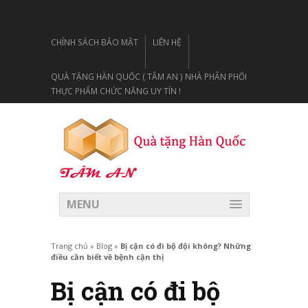
CHÍNH SÁCH BẢO MẬT
LIÊN HỆ
QUÀ TẶNG HÀN QUỐC ( TÂM AN ) NHÀ PHÂN PHỐI
THỰC PHẨM CHỨC NĂNG UY TÍN !
MENU
Trang chủ
»
Blog
»
Bị cận có đi bộ đội không? Những
điều cần biết về bệnh cận thị
Bị cận có đi bộ