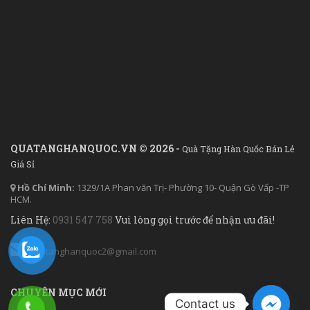
QUATANGHANQUOC.VN © 2026 -
Quà Tặng Hàn Quốc Bán Lẻ
Giá Sỉ
Hồ Chí Minh:
1329/1A Phan văn Trị- Phường 10- Quận Gò Vấp -TP
HCM.
Liên Hệ:
0931 547 758
Vui lòng gọi trước để nhận ưu đãi!
quatanghanquoc2@gmail.com
CHUYÊN MỤC MỚI
Contact us