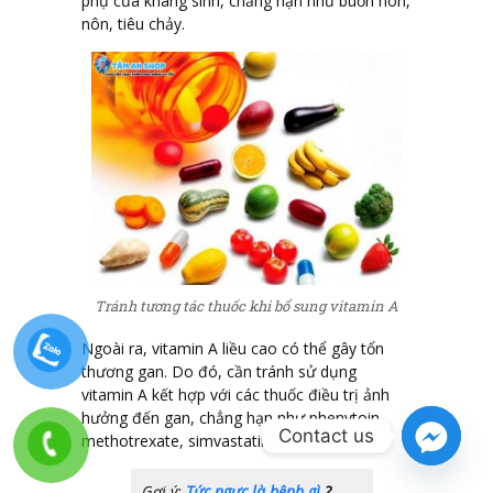
phụ của kháng sinh, chẳng hạn như buồn nôn,
nôn, tiêu chảy.
Tránh tương tác thuốc khi bổ sung vitamin A
Ngoài ra, vitamin A liều cao có thể gây tổn
thương gan. Do đó, cần tránh sử dụng
vitamin A kết hợp với các thuốc điều trị ảnh
hưởng đến gan, chẳng hạn như phenytoin,
Contact us
methotrexate, simvastatin,…
Gợi ý:
Tức ngực là bệnh gì
?