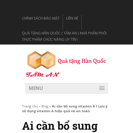
CHÍNH SÁCH BẢO MẬT
LIÊN HỆ
QUÀ TẶNG HÀN QUỐC ( TÂM AN ) NHÀ PHÂN PHỐI
THỰC PHẨM CHỨC NĂNG UY TÍN !
MENU
Trang chủ
»
Blog
»
Ai cần bổ sung vitamin A ? Lưu ý
sử dụng vitamin A hiệu quả và an toàn
Ai cần bổ sung